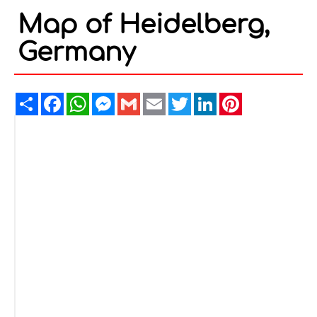
Map of Heidelberg,
Germany
Share
Facebook
WhatsApp
Messenger
Gmail
Email
Twitter
LinkedIn
Pinterest