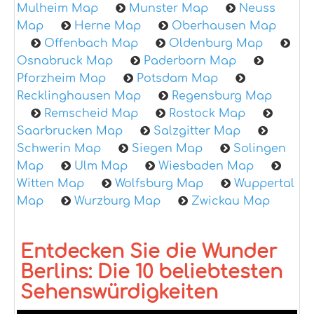
Mulheim Map
Munster Map
Neuss
Map
Herne Map
Oberhausen Map
Offenbach Map
Oldenburg Map
Osnabruck Map
Paderborn Map
Pforzheim Map
Potsdam Map
Recklinghausen Map
Regensburg Map
Remscheid Map
Rostock Map
Saarbrucken Map
Salzgitter Map
Schwerin Map
Siegen Map
Solingen
Map
Ulm Map
Wiesbaden Map
Witten Map
Wolfsburg Map
Wuppertal
Map
Wurzburg Map
Zwickau Map
Entdecken Sie die Wunder
Berlins: Die 10 beliebtesten
Sehenswürdigkeiten