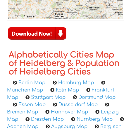
Alphabetically Cities Map
of Heidelberg & Population
of Heidelberg Cities
Berlin Map
Hamburg Map
Munchen Map
Koln Map
Frankfurt
Map
Stuttgart Map
Dortmund Map
Essen Map
Dusseldorf Map
Bremen Map
Hannover Map
Leipzig
Map
Dresden Map
Nurnberg Map
Aachen Map
Augsburg Map
Bergisch