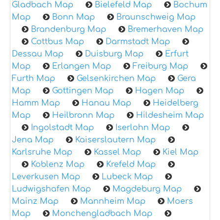
Gladbach Map
Bielefeld Map
Bochum
Map
Bonn Map
Braunschweig Map
Brandenburg Map
Bremerhaven Map
Cottbus Map
Darmstadt Map
Dessau Map
Duisburg Map
Erfurt
Map
Erlangen Map
Freiburg Map
Furth Map
Gelsenkirchen Map
Gera
Map
Gottingen Map
Hagen Map
Hamm Map
Hanau Map
Heidelberg
Map
Heilbronn Map
Hildesheim Map
Ingolstadt Map
Iserlohn Map
Jena Map
Kaiserslautern Map
Karlsruhe Map
Kassel Map
Kiel Map
Koblenz Map
Krefeld Map
Leverkusen Map
Lubeck Map
Ludwigshafen Map
Magdeburg Map
Mainz Map
Mannheim Map
Moers
Map
Monchengladbach Map