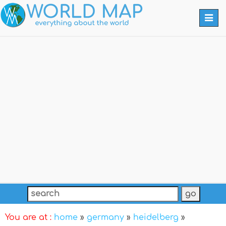
Togg
navi
You are at :
home
»
germany
»
heidelberg
»