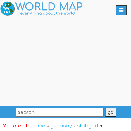
Togg
navi
You are at :
home
»
germany
»
stuttgart
»