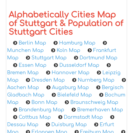
Alphabetically Cities Map
of Stuttgart & Population of
Stuttgart Cities
Berlin Map
Hamburg Map
Munchen Map
Koln Map
Frankfurt
Map
Stuttgart Map
Dortmund Map
Essen Map
Dusseldorf Map
Bremen Map
Hannover Map
Leipzig
Map
Dresden Map
Nurnberg Map
Aachen Map
Augsburg Map
Bergisch
Gladbach Map
Bielefeld Map
Bochum
Map
Bonn Map
Braunschweig Map
Brandenburg Map
Bremerhaven Map
Cottbus Map
Darmstadt Map
Dessau Map
Duisburg Map
Erfurt
Map
Erlangen Map
Freiburg Map