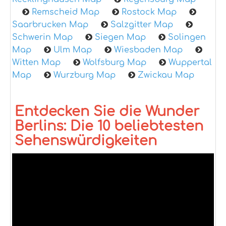
Remscheid Map
Rostock Map
Saarbrucken Map
Salzgitter Map
Schwerin Map
Siegen Map
Solingen
Map
Ulm Map
Wiesbaden Map
Witten Map
Wolfsburg Map
Wuppertal
Map
Wurzburg Map
Zwickau Map
Entdecken Sie die Wunder
Berlins: Die 10 beliebtesten
Sehenswürdigkeiten