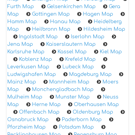
Furth Map
Gelsenkirchen Map
Gera
Map
Gottingen Map
Hagen Map
Hamm Map
Hanau Map
Heidelberg
Map
Heilbronn Map
Hildesheim Map
Ingolstadt Map
Iserlohn Map
Jena Map
Kaiserslautern Map
Karlsruhe Map
Kassel Map
Kiel Map
Koblenz Map
Krefeld Map
Leverkusen Map
Lubeck Map
Ludwigshafen Map
Magdeburg Map
Mainz Map
Mannheim Map
Moers
Map
Monchengladbach Map
Mulheim Map
Munster Map
Neuss
Map
Herne Map
Oberhausen Map
Offenbach Map
Oldenburg Map
Osnabruck Map
Paderborn Map
Pforzheim Map
Potsdam Map
Recklinghausen Map
Regensburg Map