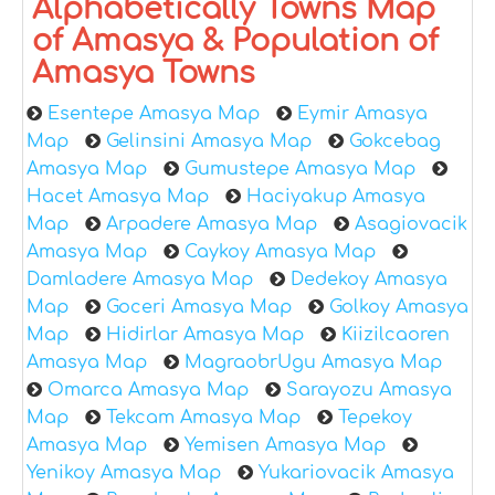
Alphabetically Towns Map
of Amasya & Population of
Amasya Towns
Esentepe Amasya Map
Eymir Amasya
Map
Gelinsini Amasya Map
Gokcebag
Amasya Map
Gumustepe Amasya Map
Hacet Amasya Map
Haciyakup Amasya
Map
Arpadere Amasya Map
Asagiovacik
Amasya Map
Caykoy Amasya Map
Damladere Amasya Map
Dedekoy Amasya
Map
Goceri Amasya Map
Golkoy Amasya
Map
Hidirlar Amasya Map
Kiizilcaoren
Amasya Map
MagraobrUgu Amasya Map
Omarca Amasya Map
Sarayozu Amasya
Map
Tekcam Amasya Map
Tepekoy
Amasya Map
Yemisen Amasya Map
Yenikoy Amasya Map
Yukariovacik Amasya