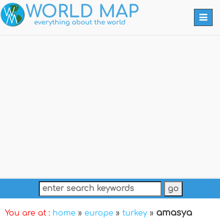
Togg
navi
amasya
You are at :
home
»
europe
»
turkey
»