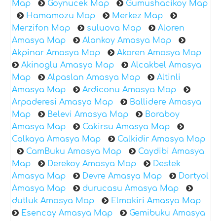
Map
Goynucek Map
Gumushacikoy Map
Hamamozu Map
Merkez Map
Merzifon Map
suluova Map
Aloren
Amasya Map
Alankoy Amasya Map
Akpinar Amasya Map
Akoren Amasya Map
Akinoglu Amasya Map
Alcakbel Amasya
Map
Alpaslan Amasya Map
Altinli
Amasya Map
Ardiconu Amasya Map
Arpaderesi Amasya Map
Ballidere Amasya
Map
Belevi Amasya Map
Boraboy
Amasya Map
Cakirsu Amasya Map
Calkaya Amasya Map
Calkidir Amasya Map
CamBuku Amasya Map
Caydibi Amasya
Map
Derekoy Amasya Map
Destek
Amasya Map
Devre Amasya Map
Dortyol
Amasya Map
durucasu Amasya Map
dutluk Amasya Map
Elmakiri Amasya Map
Esencay Amasya Map
Gemibuku Amasya