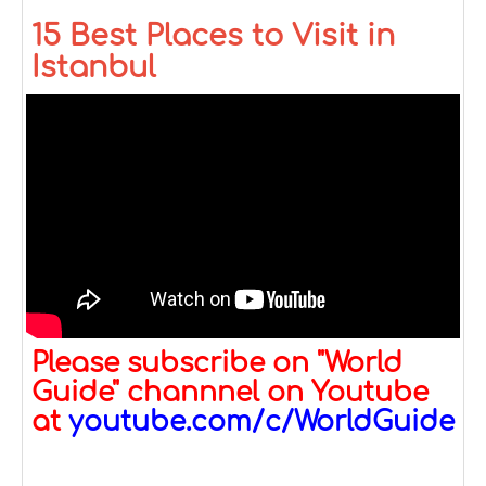
15 Best Places to Visit in
Istanbul
Please subscribe on "World
Guide" channnel on Youtube
at
youtube.com/c/WorldGuide