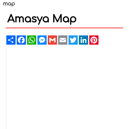
map
Amasya Map
Share
Facebook
WhatsApp
Messenger
Gmail
Email
Twitter
LinkedIn
Pinterest