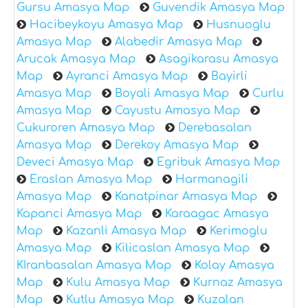
Gursu Amasya Map
Guvendik Amasya Map
Hacibeykoyu Amasya Map
Husnuoglu
Amasya Map
Alabedir Amasya Map
Arucak Amasya Map
Asagikarasu Amasya
Map
Ayranci Amasya Map
Bayirli
Amasya Map
Boyali Amasya Map
Curlu
Amasya Map
Cayustu Amasya Map
Cukuroren Amasya Map
Derebasalan
Amasya Map
Derekoy Amasya Map
Deveci Amasya Map
Egribuk Amasya Map
Eraslan Amasya Map
Harmanagili
Amasya Map
Kanatpinar Amasya Map
Kapanci Amasya Map
Karaagac Amasya
Map
Kazanli Amasya Map
Kerimoglu
Amasya Map
Kilicaslan Amasya Map
KIranbasalan Amasya Map
Kolay Amasya
Map
Kulu Amasya Map
Kurnaz Amasya
Map
Kutlu Amasya Map
Kuzalan