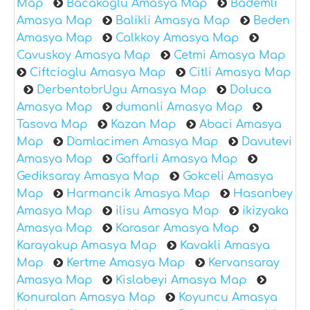
Map
Bacakoglu Amasya Map
Bademli
Amasya Map
Balikli Amasya Map
Beden
Amasya Map
Calkkoy Amasya Map
Cavuskoy Amasya Map
Cetmi Amasya Map
Ciftcioglu Amasya Map
Citli Amasya Map
DerbentobrUgu Amasya Map
Doluca
Amasya Map
dumanli Amasya Map
Tasova Map
Kazan Map
Abaci Amasya
Map
Damlacimen Amasya Map
Davutevi
Amasya Map
Gaffarli Amasya Map
Gediksaray Amasya Map
Gokceli Amasya
Map
Harmancik Amasya Map
Hasanbey
Amasya Map
ilisu Amasya Map
ikizyaka
Amasya Map
Karasar Amasya Map
Karayakup Amasya Map
Kavakli Amasya
Map
Kertme Amasya Map
Kervansaray
Amasya Map
Kislabeyi Amasya Map
Konuralan Amasya Map
Koyuncu Amasya