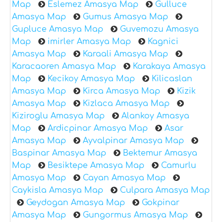
Map
Eslemez Amasya Map
Gulluce
Amasya Map
Gumus Amasya Map
Gupluce Amasya Map
Guvemozu Amasya
Map
imirler Amasya Map
Kagnici
Amasya Map
Karaali Amasya Map
Karacaoren Amasya Map
Karakaya Amasya
Map
Kecikoy Amasya Map
Kilicaslan
Amasya Map
Kirca Amasya Map
Kizik
Amasya Map
Kizlaca Amasya Map
Kiziroglu Amasya Map
Alankoy Amasya
Map
Ardicpinar Amasya Map
Asar
Amasya Map
Ayvalpinar Amasya Map
Baspinar Amasya Map
Bektemur Amasya
Map
Besiktepe Amasya Map
Camurlu
Amasya Map
Cayan Amasya Map
Caykisla Amasya Map
Culpara Amasya Map
Geydogan Amasya Map
Gokpinar
Amasya Map
Gungormus Amasya Map